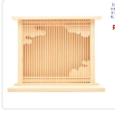
【
か
ダ
札