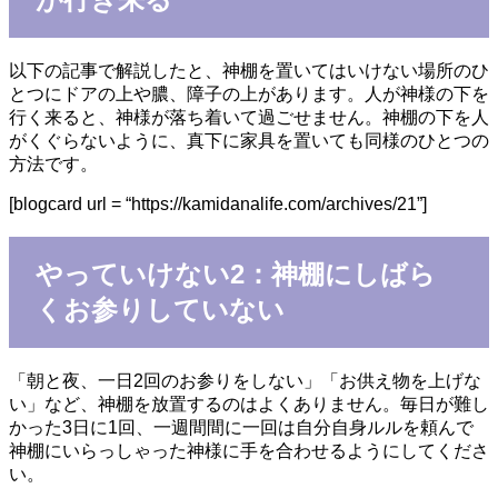
以下の記事で解説したと、神棚を置いてはいけない場所のひ
とつにドアの上や膿、障子の上があります。人が神様の下を
行く来ると、神様が落ち着いて過ごせません。神棚の下を人
がくぐらないように、真下に家具を置いても同様のひとつの
方法です。
[blogcard url = “https://kamidanalife.com/archives/21”]
やっていけない2：神棚にしばら
くお参りしていない
「朝と夜、一日2回のお参りをしない」「お供え物を上げな
い」など、神棚を放置するのはよくありません。毎日が難し
かった3日に1回、一週間間に一回は自分自身ルルを頼んで
神棚にいらっしゃった神様に手を合わせるようにしてくださ
い。